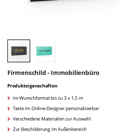
Zum
Anfang
Firmenschild - Immobilienbüro
der
Bildgalerie
Produkteigenschaften
springen
Im Wunschformat bis zu 3 x 1,5 m
Texte im Online-Designer personalisierbar
Verschiedene Materialien zur Auswahl
Zur Beschilderung im Außenbereich