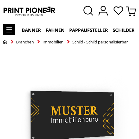
BANNER
FAHNEN
PAPPAUFSTELLER
SCHILDER
Branchen
Immobilien
Schild - Schild personalisierbar
Zum
Ende
der
Bildgalerie
springen