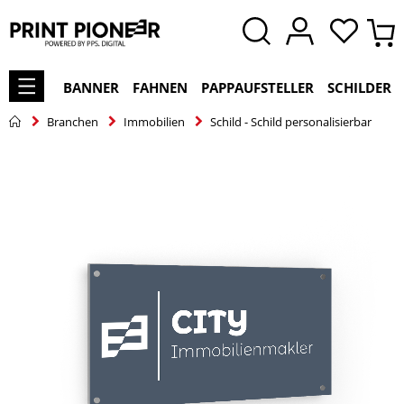
BANNER
FAHNEN
PAPPAUFSTELLER
SCHILDER
Branchen
Immobilien
Schild - Schild personalisierbar
Zum
Ende
der
Bildgalerie
springen