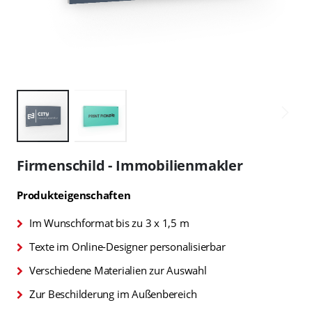
Zum
Anfang
Firmenschild - Immobilienmakler
der
Bildgalerie
Produkteigenschaften
springen
Im Wunschformat bis zu 3 x 1,5 m
Texte im Online-Designer personalisierbar
Verschiedene Materialien zur Auswahl
Zur Beschilderung im Außenbereich