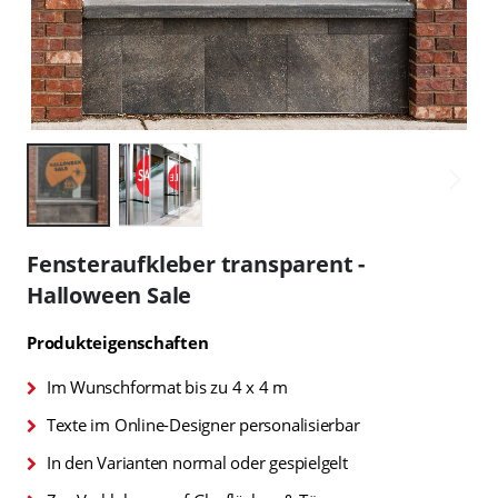
Zum
Anfang
Fensteraufkleber transparent -
der
Halloween Sale
Bildgalerie
springen
Produkteigenschaften
Im Wunschformat bis zu 4 x 4 m
Texte im Online-Designer personalisierbar
In den Varianten normal oder gespielgelt