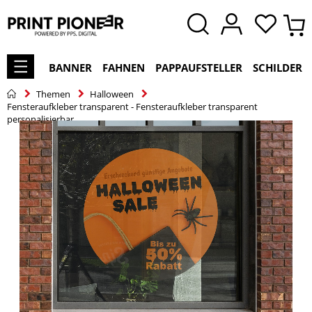
BANNER
FAHNEN
PAPPAUFSTELLER
SCHILDER
Themen
Halloween
Fensteraufkleber transparent - Fensteraufkleber transparent
personalisierbar
Zum
Ende
der
Bildgalerie
springen