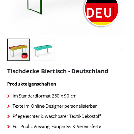
Zum
Anfang
Tischdecke Biertisch - Deutschland
der
Bildgalerie
Produkteigenschaften
springen
Im Standardformat 260 x 90 cm
Texte im Online-Designer personalisierbar
Pflegeleichter & waschbarer Textil-Dekostoff
Für Public Viewing, Fanpartys & Vereinsfeste