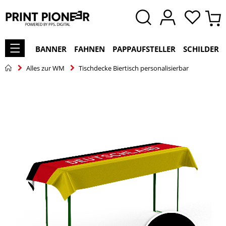
BANNER
FAHNEN
PAPPAUFSTELLER
SCHILDER
Alles zur WM
Tischdecke Biertisch personalisierbar
Zum
Ende
der
Bildgalerie
springen