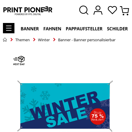
BANNER
FAHNEN
PAPPAUFSTELLER
SCHILDER
Themen
Winter
Banner - Banner personalisierbar
Zum
Ende
der
Bildgalerie
springen