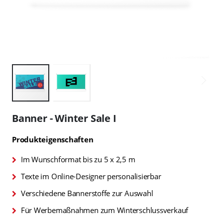
Zum
Anfang
Banner - Winter Sale I
der
Bildgalerie
Produkteigenschaften
springen
Im Wunschformat bis zu 5 x 2,5 m
Texte im Online-Designer personalisierbar
Verschiedene Bannerstoffe zur Auswahl
Für Werbemaßnahmen zum Winterschlussverkauf