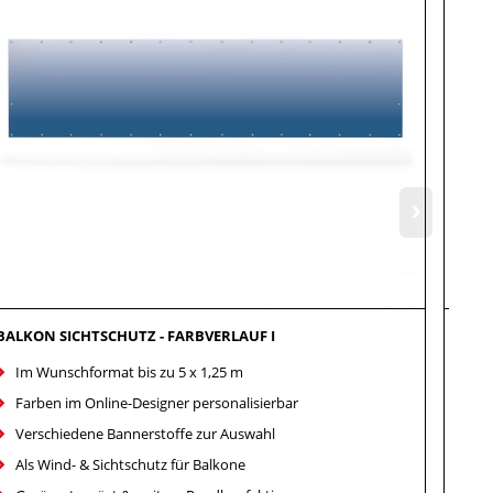
›
BALKON SICHTSCHUTZ - FARBVERLAUF I
GART
Im Wunschformat bis zu 5 x 1,25 m
Im
Farben im Online-Designer personalisierbar
Fa
Verschiedene Bannerstoffe zur Auswahl
Ve
Als Wind- & Sichtschutz für Balkone
Al