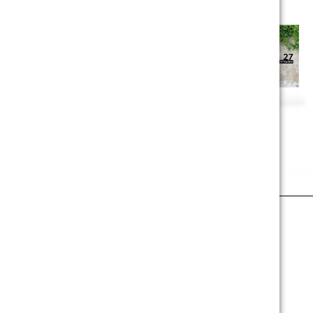
‹
BALKON SICHTSCHUTZ - BETONWAND
Im Wunschformat bis zu 5 x 1,25 m
Texte im Online-Designer personalisierbar
Verschiedene Bannerstoffe zur Auswahl
Als Wind- & Sichtschutz für Balkone