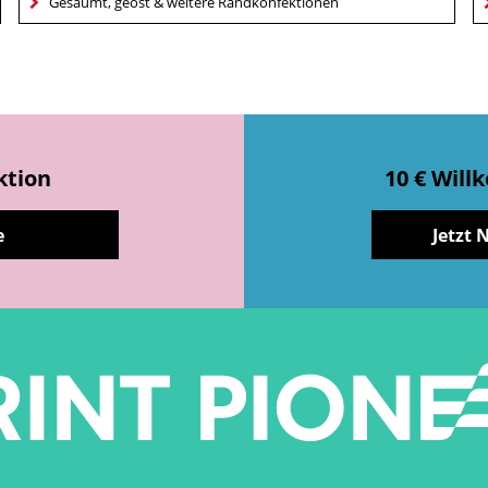
Gesäumt, geöst & weitere Randkonfektionen
ktion
10 € Wil
e
Jetzt 