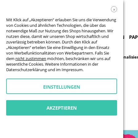
×
Mit Klick auf „Akzeptieren“ erlauben Sie uns die Verwendung
von Cookies und ähnlichen Technologien, die über das
notwendige Maß zur Nutzung des Shops hinausgehen. Wir
nutzen diese, damit wir unseren Shop wirtschaftlich und
PRODUKTE & VORLAGEN
BANNER
FAHNEN
PAP
zuverlässig betreiben können. Durch den Klick auf
„Akzeptieren“ erteilen Sie eine Einwilligung in den Einsatz
von Werbefunktionalitäten von Werbepartnern. Falls Sie
Themen
Demonstration
Banner - Banner personalisie
dem
nicht zustimmen
möchten, beschränken wir uns auf
wesentliche Cookies. Weitere Informationen in der
Zum
Datenschutzerklärung
und im
Impressum
.
Ende
der
Bildgalerie
EINSTELLUNGEN
springen
AKZEPTIEREN