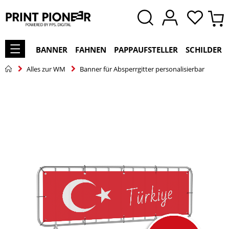
BANNER
FAHNEN
PAPPAUFSTELLER
SCHILDER
Alles zur WM
Banner für Absperrgitter personalisierbar
Zum
Ende
der
Bildgalerie
springen