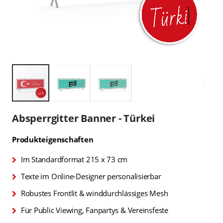
Zum
Anfang
Absperrgitter Banner - Türkei
der
Bildgalerie
Produkteigenschaften
springen
Im Standardformat 215 x 73 cm
Texte im Online-Designer personalisierbar
Robustes Frontlit & winddurchlässiges Mesh
Für Public Viewing, Fanpartys & Vereinsfeste