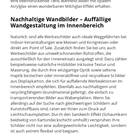
eine beeindruckende Tiefe, während Bilder mit opalem
Acrylglas einen wunderbaren Milchglas-Effekt erhalten.
Nachhaltige Wandbilder – Auffällige
Wandgestaltung im Innenbereich
Natürlich sind alle Werbeschilder auch ideale Weggefährten bei
Indoor-Veranstaltungen wie Messen und Kongressen oder
direkt am Point of Sale. Zusätzlich finden Sie bei uns auch
Werbeschilder aus umweltschonenden Rohstoffen, die
ausschließlich für den Inneneinsatz ausgelegt sind. Dazu zählen
beispielsweise natürliche Holzbilder inklusive Textur und
Maserung, die durch ihre einzigartige Optik sowie seltene
Haptik bestechen oder mineralölfreie und recycelbare Schilder
aus Displaykarton, die sich für auffallende Werbeaktionen im
Innenbereich empfehlen. Ebenfalls aus nachhaltigem und
recyclingfähigem Grundmaterial gefertigt, die einfach zu
transportierenden Bilder aus Wabenplatten. Wenn Sie
allerdings auf der Suche nach gleichwertigen Schildern auf
Kunststoffbasis sind, raten wir Ihnen zum Druck auf
Leichtschaumplatten. Durch den Sandwich-Effekt (Schaumkern
beidseitig von Kartondeckschicht umhüllt) versprühen Ihre
Schilder nicht nur eine außergewöhnliche Leichtigkeit, sondern
ist auch extrem flexibel und biegsam.