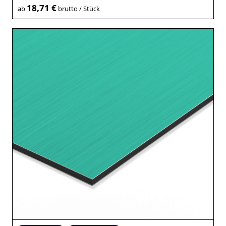
18,71 €
ab
brutto / Stück