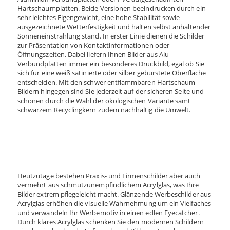
Hartschaumplatten. Beide Versionen beeindrucken durch ein
sehr leichtes Eigengewicht, eine hohe Stabilität sowie
ausgezeichnete Wetterfestigkeit und halten selbst anhaltender
Sonneneinstrahlung stand. In erster Linie dienen die Schilder
zur Präsentation von Kontaktinformationen oder
Öffnungszeiten. Dabei liefern Ihnen Bilder aus Alu-
Verbundplatten immer ein besonderes Druckbild, egal ob Sie
sich für eine weiß satinierte oder silber gebürstete Oberfläche
entscheiden. Mit den schwer entflammbaren Hartschaum-
Bildern hingegen sind Sie jederzeit auf der sicheren Seite und
schonen durch die Wahl der ökologischen Variante samt
schwarzem Recyclingkern zudem nachhaltig die Umwelt.
Heutzutage bestehen Praxis- und Firmenschilder aber auch
vermehrt aus schmutzunempfindlichem Acrylglas, was Ihre
Bilder extrem pflegeleicht macht. Glänzende Werbeschilder aus
Acrylglas erhöhen die visuelle Wahrnehmung um ein Vielfaches
und verwandeln Ihr Werbemotiv in einen edlen Eyecatcher.
Durch klares Acrylglas schenken Sie den modernen Schildern