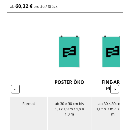
60,32 €
ab
brutto / Stück
POSTER ÖKO
FINE-ART-
PRINT
<
>
Format
ab 30 × 30 cm bis
ab 30 × 30 cm bis
1,3 x 1,9 m / 1,9 ×
1,05 x 3 m / 3 × 1,05
1,3 m
m