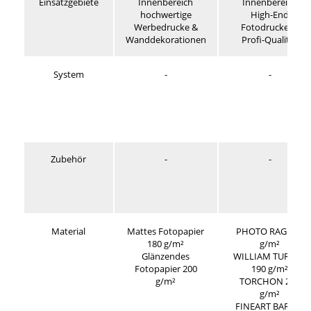
Einsatzgebiete
Innenbereich
Innenbereich
hochwertige
High-End
Werbedrucke &
Fotodrucke in
Wanddekorationen
Profi-Qualität
System
-
-
Zubehör
-
-
Material
Mattes Fotopapier
PHOTO RAG 188
180 g/m²
g/m²
Glänzendes
WILLIAM TURNER
Fotopapier 200
190 g/m²
g/m²
TORCHON 275
g/m²
FINEART BARYTA