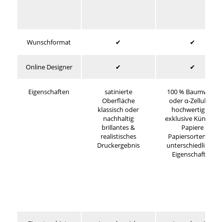
Wunschformat
✔
✔
Online Designer
✔
✔
Eigenschaften
satinierte
100 % Baumwolle
Oberfläche
oder α-Zellulose
klassisch oder
hochwertige &
nachhaltig
exklusive Künstler-
brillantes &
Papiere
realistisches
Papiersorten mit
Druckergebnis
unterschiedlichen
Eigenschaften