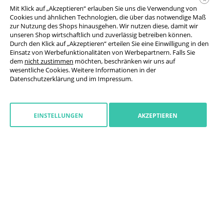
Spannpfosten Banner).
Mit Klick auf „Akzeptieren“ erlauben Sie uns die Verwendung von
Cookies und ähnlichen Technologien, die über das notwendige Maß
Was zeichnet die Druckqualität aus?
zur Nutzung des Shops hinausgehen. Wir nutzen diese, damit wir
UV-Digitaldruck:
6-farbiger, hochauflösender Druck mit
unseren Shop wirtschaftlich und zuverlässig betreiben können.
brillanten Farben
Durch den Klick auf „Akzeptieren“ erteilen Sie eine Einwilligung in den
Einsatz von Werbefunktionalitäten von Werbepartnern. Falls Sie
Farbbeständigkeit:
UV-beständige Tinte sorgt für
dem
nicht zustimmen
möchten, beschränken wir uns auf
langanhaltende Leuchtkraft
wesentliche Cookies. Weitere Informationen in der
Premiumqualität:
Feine Farbübergänge ermöglichen
Datenschutzerklärung
und im
Impressum
.
besonders hochwertige Optik
Herkunft:
Made in Germany garantiert beste
Produktionsstandards
EINSTELLUNGEN
AKZEPTIEREN
Werbebanner erstellen: Unsere
Top-Empfehlung für KMU und
Selbständige
Für das Baustellen-Branding:
Kurzfristig – 2 Jahre Einsatz:
PVC Frontlit (robust, hohe
Farbbrillanz) oder PVC Mesh
Dauerhaft – > 2 Jahre Einsatz:
PVC Frontlit Premium oder