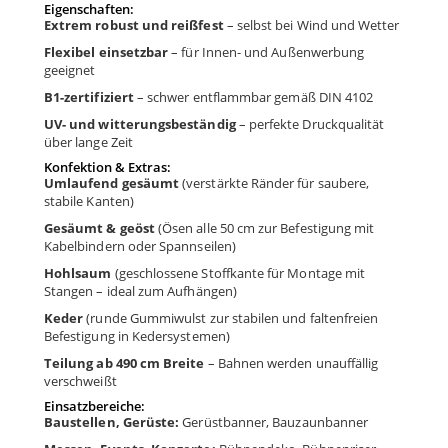
Eigenschaften:
Extrem robust und reißfest
– selbst bei Wind und Wetter
Flexibel einsetzbar
– für Innen- und Außenwerbung
geeignet
B1-zertifiziert
– schwer entflammbar gemäß DIN 4102
UV- und witterungsbeständig
– perfekte Druckqualität
über lange Zeit
Konfektion & Extras:
Umlaufend gesäumt
(verstärkte Ränder für saubere,
stabile Kanten)
Gesäumt & geöst
(Ösen alle 50 cm zur Befestigung mit
Kabelbindern oder Spannseilen)
Hohlsaum
(geschlossene Stoffkante für Montage mit
Stangen – ideal zum Aufhängen)
Keder
(runde Gummiwulst zur stabilen und faltenfreien
Befestigung in Kedersystemen)
Teilung ab 490 cm Breite
– Bahnen werden unauffällig
verschweißt
Einsatzbereiche:
Baustellen, Gerüste:
Gerüstbanner, Bauzaunbanner