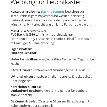
Werbung für Leuchtkästen
Kurzbeschreibung:
Backlit Banner
bestehen aus
lichtdurchlässigem Polyester und werden beidseitig
bedruckt, um in Leuchtkästen oder Spannrahmen bei
künstlicher Hinterleuchtung brillante Farben zu erzielen.
Material & Grammatur:
PVC Backlit (510 g/m²):
lichtdurchlässig zur
Hinterleuchtung, 1–2 Jahre Haltbarkeit, ideal für Einsätze
mit mäßiger Außeneinwirkung
Eigenschaften:
Hinterleuchtbar
Hohe Farbbrillanz
– satte, kräftige Farben bei Tag und bei
Nacht
B1-zertifiziert
– schwer entflammbar gemäß DIN 4102
UV- und witterungsbeständig
– perfekte Druckqualität
über lange Zeit
Konfektion & Extras:
Umlaufend gesäumt
(verstärkte Ränder für saubere,
stabile Kanten)
Gesäumt & geöst
(Ösen alle 50 cm zur Befestigung mit
Kabelbindern oder Spannseilen)