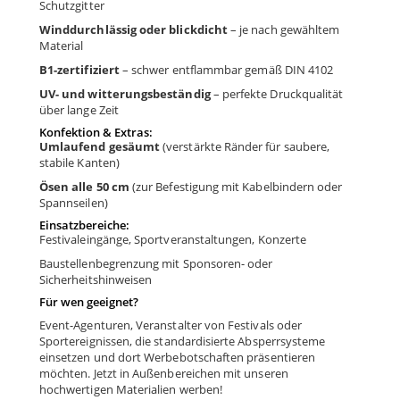
Schutzgitter
Winddurchlässig oder blickdicht
– je nach gewähltem
Material
B1-zertifiziert
– schwer entflammbar gemäß DIN 4102
UV- und witterungsbeständig
– perfekte Druckqualität
über lange Zeit
Konfektion & Extras:
Umlaufend gesäumt
(verstärkte Ränder für saubere,
stabile Kanten)
Ösen alle 50 cm
(zur Befestigung mit Kabelbindern oder
Spannseilen)
Einsatzbereiche:
Festivaleingänge, Sportveranstaltungen, Konzerte
Baustellenbegrenzung mit Sponsoren- oder
Sicherheitshinweisen
Für wen geeignet?
Event-Agenturen, Veranstalter von Festivals oder
Sportereignissen, die standardisierte Absperrsysteme
einsetzen und dort Werbebotschaften präsentieren
möchten. Jetzt in Außenbereichen mit unseren
hochwertigen Materialien werben!