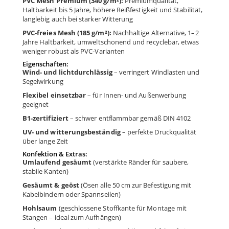
PVC Mesh Premium (340 g/m²):
Premiumqualität,
Haltbarkeit bis 5 Jahre, höhere Reißfestigkeit und Stabilität,
langlebig auch bei starker Witterung
PVC-freies Mesh (185 g/m²):
Nachhaltige Alternative, 1–2
Jahre Haltbarkeit, umweltschonend und recyclebar, etwas
weniger robust als PVC-Varianten
Eigenschaften:
Wind- und lichtdurchlässig
– verringert Windlasten und
Segelwirkung
Flexibel einsetzbar
– für Innen- und Außenwerbung
geeignet
B1-zertifiziert
– schwer entflammbar gemäß DIN 4102
UV- und witterungsbeständig
– perfekte Druckqualität
über lange Zeit
Konfektion & Extras:
Umlaufend gesäumt
(verstärkte Ränder für saubere,
stabile Kanten)
Gesäumt & geöst
(Ösen alle 50 cm zur Befestigung mit
Kabelbindern oder Spannseilen)
Hohlsaum
(geschlossene Stoffkante für Montage mit
Stangen – ideal zum Aufhängen)