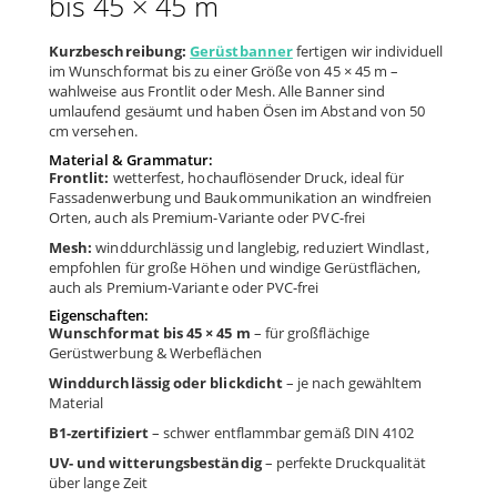
bis 45 × 45 m
Kurzbeschreibung:
Gerüstbanner
fertigen wir individuell
im Wunschformat bis zu einer Größe von 45 × 45 m –
wahlweise aus Frontlit oder Mesh. Alle Banner sind
umlaufend gesäumt und haben Ösen im Abstand von 50
cm versehen.
Material & Grammatur:
Frontlit:
wetterfest, hochauflösender Druck, ideal für
Fassadenwerbung und Baukommunikation an windfreien
Orten, auch als Premium-Variante oder PVC-frei
Mesh:
winddurchlässig und langlebig, reduziert Windlast,
empfohlen für große Höhen und windige Gerüstflächen,
auch als Premium-Variante oder PVC-frei
Eigenschaften:
Wunschformat bis 45 × 45 m
– für großflächige
Gerüstwerbung & Werbeflächen
Winddurchlässig oder blickdicht
– je nach gewähltem
Material
B1-zertifiziert
– schwer entflammbar gemäß DIN 4102
UV- und witterungsbeständig
– perfekte Druckqualität
über lange Zeit