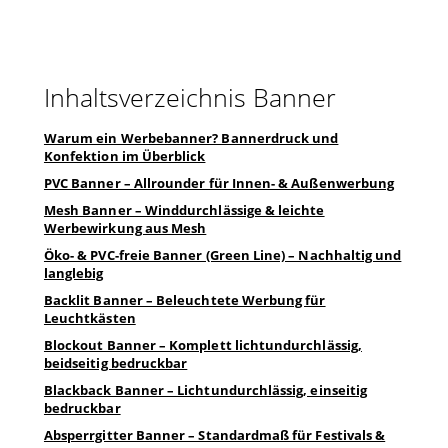
Inhaltsverzeichnis Banner
Warum ein Werbebanner? Bannerdruck und
Konfektion im Überblick
PVC Banner – Allrounder für Innen- & Außenwerbung
Mesh Banner – Winddurchlässige & leichte
Werbewirkung aus Mesh
Öko- & PVC-freie Banner (Green Line) – Nachhaltig und
langlebig
Backlit Banner – Beleuchtete Werbung für
Leuchtkästen
Blockout Banner – Komplett lichtundurchlässig,
beidseitig bedruckbar
Blackback Banner – Lichtundurchlässig, einseitig
bedruckbar
Absperrgitter Banner – Standardmaß für Festivals &