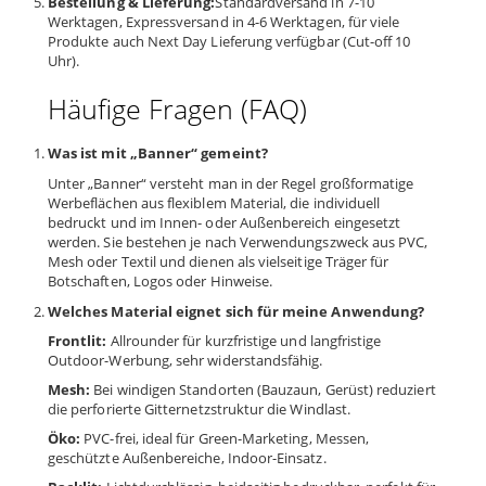
Bestellung & Lieferung:
Standardversand in 7-10
Werktagen, Expressversand in 4-6 Werktagen, für viele
Produkte auch Next Day Lieferung verfügbar (Cut-off 10
Uhr).
Häufige Fragen (FAQ)
Was ist mit „Banner“ gemeint?
Unter „Banner“ versteht man in der Regel großformatige
Werbeflächen aus flexiblem Material, die individuell
bedruckt und im Innen- oder Außenbereich eingesetzt
werden. Sie bestehen je nach Verwendungszweck aus PVC,
Mesh oder Textil und dienen als vielseitige Träger für
Botschaften, Logos oder Hinweise.
Welches Material eignet sich für meine Anwendung?
Frontlit:
Allrounder für kurzfristige und langfristige
Outdoor-Werbung, sehr widerstandsfähig.
Mesh:
Bei windigen Standorten (Bauzaun, Gerüst) reduziert
die perforierte Gitternetzstruktur die Windlast.
Öko:
PVC-frei, ideal für Green-Marketing, Messen,
geschützte Außenbereiche, Indoor-Einsatz.