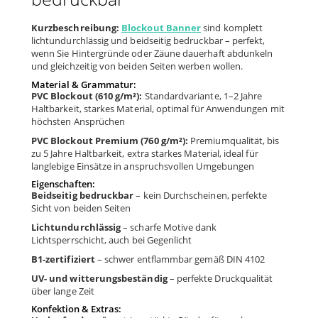
Kurzbeschreibung:
Blockout Banner
sind komplett
lichtundurchlässig und beidseitig bedruckbar – perfekt,
wenn Sie Hintergründe oder Zäune dauerhaft abdunkeln
und gleichzeitig von beiden Seiten werben wollen.
Material & Grammatur:
PVC Blockout (610 g/m²):
Standardvariante, 1–2 Jahre
Haltbarkeit, starkes Material, optimal für Anwendungen mit
höchsten Ansprüchen
PVC Blockout Premium (760 g/m²):
Premiumqualität, bis
zu 5 Jahre Haltbarkeit, extra starkes Material, ideal für
langlebige Einsätze in anspruchsvollen Umgebungen
Eigenschaften:
Beidseitig bedruckbar
– kein Durchscheinen, perfekte
Sicht von beiden Seiten
Lichtundurchlässig
– scharfe Motive dank
Lichtsperrschicht, auch bei Gegenlicht
B1-zertifiziert
– schwer entflammbar gemäß DIN 4102
UV- und witterungsbeständig
– perfekte Druckqualität
über lange Zeit
Konfektion & Extras: