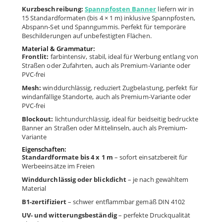
Kurzbeschreibung:
Spannpfosten Banner
liefern wir in
15 Standard­formaten (bis 4 × 1 m) inklusive Spann­pfosten,
Abspann-Set und Spanngummis. Perfekt für temporäre
Beschilderungen auf unbefestigten Flächen.
Material & Grammatur:
Frontlit:
farbintensiv, stabil, ideal für Werbung entlang von
Straßen oder Zufahrten, auch als Premium-Variante oder
PVC-frei
Mesh:
winddurchlässig, reduziert Zugbelastung, perfekt für
windanfällige Standorte, auch als Premium-Variante oder
PVC-frei
Blockout:
lichtundurchlässig, ideal für beidseitig bedruckte
Banner an Straßen oder Mittelinseln, auch als Premium-
Variante
Eigenschaften:
Standardformate bis 4 x 1 m
– sofort einsatzbereit für
Werbeeinsätze im Freien
Winddurchlässig oder blickdicht
– je nach gewähltem
Material
B1-zertifiziert
– schwer entflammbar gemäß DIN 4102
UV- und witterungsbeständig
– perfekte Druckqualität