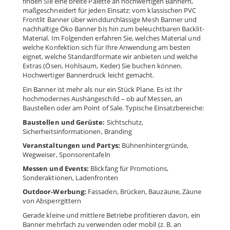
finden Sie eine breite Palette an hochwertigen Bannern,
maßgeschneidert für jeden Einsatz: vom klassischen PVC
Frontlit Banner über winddurchlässige Mesh Banner und
nachhaltige Öko Banner bis hin zum beleuchtbaren Backlit-
Material. Im Folgenden erfahren Sie, welches Material und
welche Konfektion sich für Ihre Anwendung am besten
eignet, welche Standardformate wir anbieten und welche
Extras (Ösen, Hohlsaum, Keder) Sie buchen können.
Hochwertiger Bannerdruck leicht gemacht.
Ein Banner ist mehr als nur ein Stück Plane. Es ist Ihr
hochmodernes Aushängeschild – ob auf Messen, an
Baustellen oder am Point of Sale. Typische Einsatzbereiche:
Baustellen und Gerüste:
Sichtschutz,
Sicherheitsinformationen, Branding
Veranstaltungen und Partys:
Bühnenhintergründe,
Wegweiser, Sponsorentafeln
Messen und Events:
Blickfang für Promotions,
Sonderaktionen, Ladenfronten
Outdoor-Werbung:
Fassaden, Brücken, Bauzäune, Zäune
von Absperrgittern
Gerade kleine und mittlere Betriebe profitieren davon, ein
Banner mehrfach zu verwenden oder mobil (z. B. an