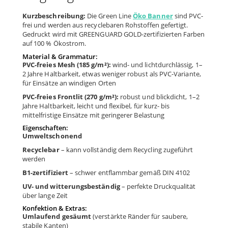
Kurzbeschreibung:
Die Green Line
Öko Banner
sind PVC-
frei und werden aus recyclebaren Rohstoffen gefertigt.
Gedruckt wird mit GREENGUARD GOLD-zertifizierten Farben
auf 100 % Ökostrom.
Material & Grammatur:
PVC-freies Mesh (185 g/m²):
wind- und lichtdurchlässig, 1–
2 Jahre Haltbarkeit, etwas weniger robust als PVC-Variante,
für Einsätze an windigen Orten
PVC-freies Frontlit (270 g/m²):
robust und blickdicht, 1–2
Jahre Haltbarkeit, leicht und flexibel, für kurz- bis
mittelfristige Einsätze mit geringerer Belastung
Eigenschaften:
Umweltschonend
Recyclebar
– kann vollständig dem Recycling zugeführt
werden
B1-zertifiziert
– schwer entflammbar gemäß DIN 4102
UV- und witterungsbeständig
– perfekte Druckqualität
über lange Zeit
Konfektion & Extras:
Umlaufend gesäumt
(verstärkte Ränder für saubere,
stabile Kanten)