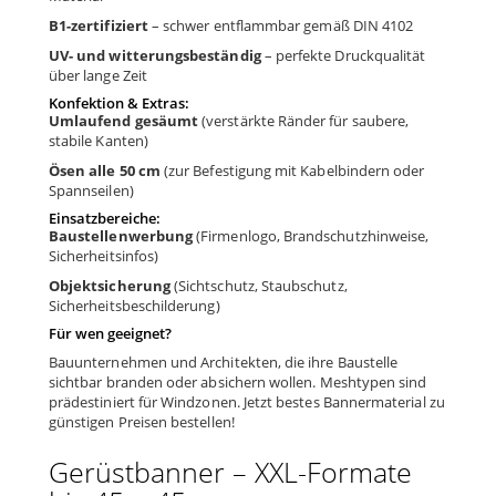
B1-zertifiziert
– schwer entflammbar gemäß DIN 4102
UV- und witterungsbeständig
– perfekte Druckqualität
über lange Zeit
Konfektion & Extras:
Umlaufend gesäumt
(verstärkte Ränder für saubere,
stabile Kanten)
Ösen alle 50 cm
(zur Befestigung mit Kabelbindern oder
Spannseilen)
Einsatzbereiche:
Baustellenwerbung
(Firmenlogo, Brandschutz­hinweise,
Sicherheitsinfos)
Objektsicherung
(Sichtschutz, Staubschutz,
Sicherheitsbeschilderung)
Für wen geeignet?
Bauunternehmen und Architekten, die ihre Baustelle
sichtbar branden oder absichern wollen. Meshtypen sind
prädestiniert für Windzonen. Jetzt bestes Bannermaterial zu
günstigen Preisen bestellen!
Gerüstbanner – XXL-Formate