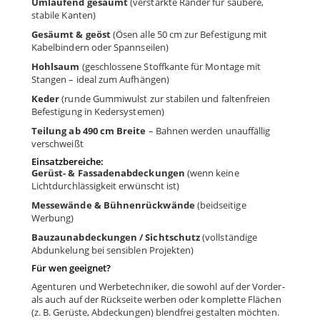
Umlaufend gesäumt
(verstärkte Ränder für saubere,
stabile Kanten)
Gesäumt & geöst
(Ösen alle 50 cm zur Befestigung mit
Kabelbindern oder Spannseilen)
Hohlsaum
(geschlossene Stoffkante für Montage mit
Stangen – ideal zum Aufhängen)
Keder
(runde Gummiwulst zur stabilen und faltenfreien
Befestigung in Kedersystemen)
Teilung ab 490 cm Breite
– Bahnen werden unauffällig
verschweißt
Einsatzbereiche:
Gerüst- & Fassadenabdeckungen
(wenn keine
Lichtdurchlässigkeit erwünscht ist)
Messewände & Bühnenrückwände
(beidseitige
Werbung)
Bauzaunabdeckungen / Sichtschutz
(vollständige
Abdunkelung bei sensiblen Projekten)
Für wen geeignet?
Agenturen und Werbetechniker, die sowohl auf der Vorder-
als auch auf der Rückseite werben oder komplette Flächen
(z. B. Gerüste, Abdeckungen) blendfrei gestalten möchten.