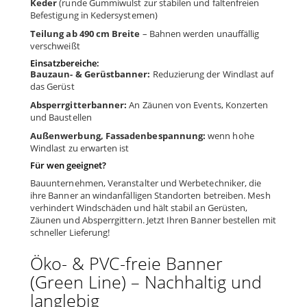
Keder
(runde Gummiwulst zur stabilen und faltenfreien
Befestigung in Kedersystemen)
Teilung ab 490 cm Breite
– Bahnen werden unauffällig
verschweißt
Einsatzbereiche:
Bauzaun- & Gerüstbanner:
Reduzierung der Windlast auf
das Gerüst
Absperrgitterbanner:
An Zäunen von Events, Konzerten
und Baustellen
Außenwerbung, Fassadenbespannung:
wenn hohe
Windlast zu erwarten ist
Für wen geeignet?
Bauunternehmen, Veranstalter und Werbetechniker, die
ihre Banner an windanfälligen Standorten betreiben. Mesh
verhindert Windschäden und hält stabil an Gerüsten,
Zäunen und Absperrgittern. Jetzt Ihren Banner bestellen mit
schneller Lieferung!
Öko- & PVC-freie Banner
(Green Line) – Nachhaltig und
langlebig