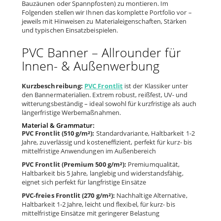
Bauzäunen oder Spannpfosten) zu montieren. Im
Folgenden stellen wir Ihnen das komplette Portfolio vor –
jeweils mit Hinweisen zu Materialeigenschaften, Stärken
und typischen Einsatzbeispielen.
PVC Banner – Allrounder für
Innen- & Außenwerbung
Kurzbeschreibung:
PVC Frontlit
ist der Klassiker unter
den Bannermaterialien. Extrem robust, reißfest, UV- und
witterungsbeständig – ideal sowohl für kurzfristige als auch
längerfristige Werbemaßnahmen.
Material & Grammatur:
PVC Frontlit (510 g/m²):
Standardvariante, Haltbarkeit 1-2
Jahre, zuverlässig und kosteneffizient, perfekt für kurz- bis
mittelfristige Anwendungen im Außenbereich
PVC Frontlit (Premium 500 g/m²):
Premiumqualität,
Haltbarkeit bis 5 Jahre, langlebig und widerstandsfähig,
eignet sich perfekt für langfristige Einsätze
PVC-freies Frontlit (270 g/m²):
Nachhaltige Alternative,
Haltbarkeit 1-2 Jahre, leicht und flexibel, für kurz- bis
mittelfristige Einsätze mit geringerer Belastung