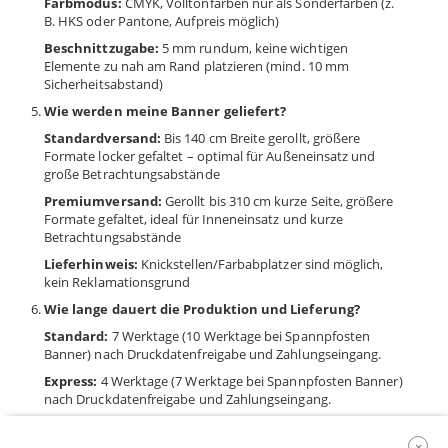
Farbmodus:
CMYK, Volltonfarben nur als Sonderfarben (z.
B. HKS oder Pantone, Aufpreis möglich)
Beschnittzugabe:
5 mm rundum, keine wichtigen
Elemente zu nah am Rand platzieren (mind. 10 mm
Sicherheitsabstand)
Wie werden meine Banner geliefert?
Standardversand:
Bis 140 cm Breite gerollt, größere
Formate locker gefaltet – optimal für Außeneinsatz und
große Betrachtungsabstände
Premiumversand:
Gerollt bis 310 cm kurze Seite, größere
Formate gefaltet, ideal für Inneneinsatz und kurze
Betrachtungsabstände
Lieferhinweis:
Knickstellen/Farbabplatzer sind möglich,
kein Reklamationsgrund
Wie lange dauert die Produktion und Lieferung?
Standard:
7 Werktage (10 Werktage bei Spannpfosten
Banner) nach Druckdatenfreigabe und Zahlungseingang.
Express:
4 Werktage (7 Werktage bei Spannpfosten Banner)
nach Druckdatenfreigabe und Zahlungseingang.
Next Day:
Bestellung bis 10 Uhr, Lieferung am nächsten
Werktag (ausgenommen Backlit, Blackback und
×