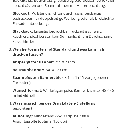
Backlit:
Lichtdurchlässig, beidseitig bedruckbar, perfekt für
Leuchtkästen und Spannrahmen mit Hinterleuchtung.
Blockout:
Vollständig lichtundurchlässig, beidseitig
bedruckbar, für doppelseitige Werbung oder als blickdichte
Fassadenabdeckung.
Blackback:
Einseitig bedruckbar, rückseitig schwarz
kaschiert, ideal bei starkem Sonnenlicht, um Durchscheinen
zu verhindern.
Welche Formate sind Standard und was kann ich
drucken lassen?
Absperrgitter Banner:
215 × 73 cm
Bauzaunbanner:
340 × 173 cm
Spannpfosten Banner:
bis 4 × 1 m (in 15 vorgegebenen
Formaten)
Wunschformat:
Wir fertigen jedes Banner bis max. 45 × 45
m individuell
Was muss ich bei der Druckdaten-Erstellung
beachten?
Auflösung:
Mindestens 72–100 dpi bei 100 %
Ansichtsgröße (optimal 150 dpi)