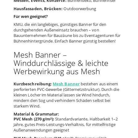
Messen, Events, Konzerte:
Bühnendeko, Bühnenriser
Hausfassaden, Brücken:
Outdoorwerbung
Für wen geeignet?
KMU, die ein langlebiges, günstiges Banner für den
durchgehenden Außeneinsatz brauchen – von
Bauunternehmen für Bauzäune bis zu Eventagenturen für
Bühnenhintergründe. Einfach Banner günstig bestellen!
Mesh Banner –
Winddurchlässige & leichte
Werbewirkung aus Mesh
Kurzbeschreibung:
Mesh Banner
bestehen aus einem
perforierten PVC-Gewerbe (Gitternetzstruktur). Durch die
kleinen Löcher im Material lassen sie Wind hindurch,
mindern den Sog und verhindern Schäden selbst bei
starkem Wind.
Material & Grammatur:
PVC Mesh (270 g/m²):
Standardvariante, Haltbarkeit 1–2
Jahre, gutes Preis-Leistungs-Verhältnis, für mittelfristige
Außenanwendungen geeignet