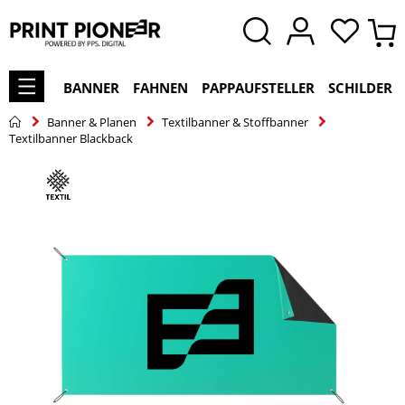
BANNER
FAHNEN
PAPPAUFSTELLER
SCHILDER
Banner & Planen
Textilbanner & Stoffbanner
Textilbanner Blackback
Zum
Ende
der
Bildgalerie
springen