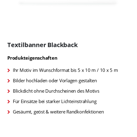
Zum
Anfang
Textilbanner Blackback
der
Bildgalerie
Produkteigenschaften
springen
Ihr Motiv im Wunschformat bis 5 x 10 m / 10 x 5 m
Bilder hochladen oder Vorlagen gestalten
Blickdicht ohne Durchscheinen des Motivs
Für Einsätze bei starker Lichteinstrahlung
Gesäumt, geöst & weitere Randkonfektionen