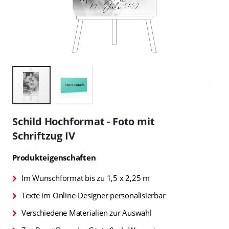
Zum
Anfang
Schild Hochformat - Foto mit
der
Schriftzug IV
Bildgalerie
springen
Produkteigenschaften
Im Wunschformat bis zu 1,5 x 2,25 m
Texte im Online-Designer personalisierbar
Verschiedene Materialien zur Auswahl