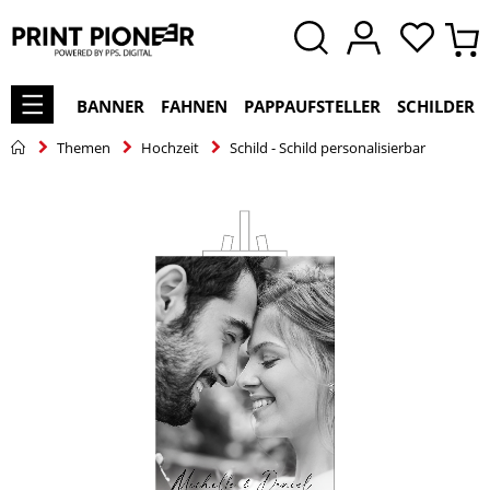
BANNER
FAHNEN
PAPPAUFSTELLER
SCHILDER
Themen
Hochzeit
Schild - Schild personalisierbar
Zum
Ende
der
Bildgalerie
springen