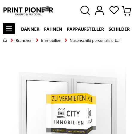
BANNER
FAHNEN
PAPPAUFSTELLER
SCHILDER
Branchen
Immobilien
Nasenschild personalisierbar
Zum
Ende
der
Bildgalerie
springen