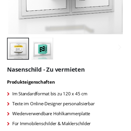
Zum
Anfang
Nasenschild - Zu vermieten
der
Bildgalerie
Produkteigenschaften
springen
Im Standardformat bis zu 120 x 45 cm
Texte im Online-Designer personalisierbar
Wiederverwendbare Hohlkammerplatte
Für Immobilenschilder & Maklerschilder