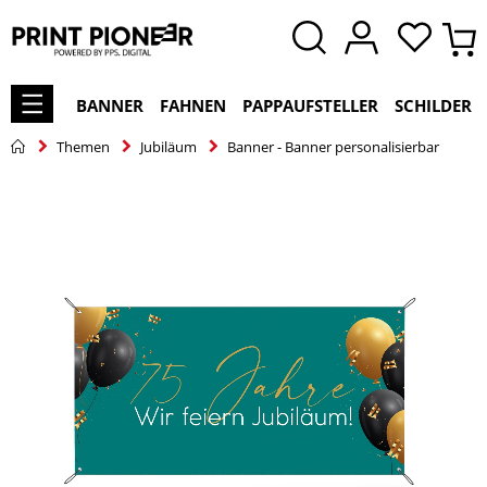
BANNER
FAHNEN
PAPPAUFSTELLER
SCHILDER
Themen
Jubiläum
Banner - Banner personalisierbar
Zum
Ende
der
Bildgalerie
springen