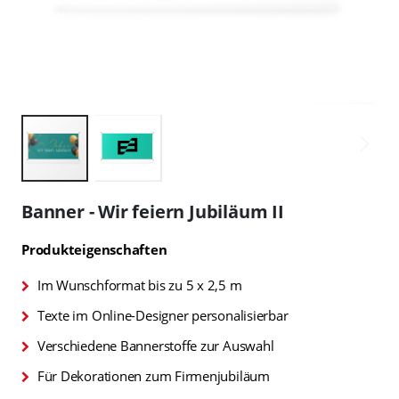
Zum
Anfang
Banner - Wir feiern Jubiläum II
der
Bildgalerie
Produkteigenschaften
springen
Im Wunschformat bis zu 5 x 2,5 m
Texte im Online-Designer personalisierbar
Verschiedene Bannerstoffe zur Auswahl
Für Dekorationen zum Firmenjubiläum