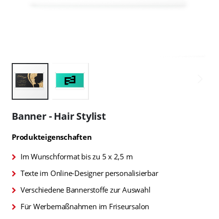
Zum
Anfang
Banner - Hair Stylist
der
Bildgalerie
Produkteigenschaften
springen
Im Wunschformat bis zu 5 x 2,5 m
Texte im Online-Designer personalisierbar
Verschiedene Bannerstoffe zur Auswahl
Für Werbemaßnahmen im Friseursalon