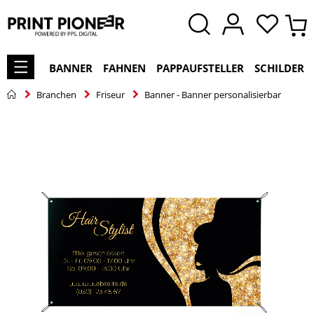
BANNER
FAHNEN
PAPPAUFSTELLER
SCHILDER
Branchen
Friseur
Banner - Banner personalisierbar
Zum
Ende
der
Bildgalerie
springen