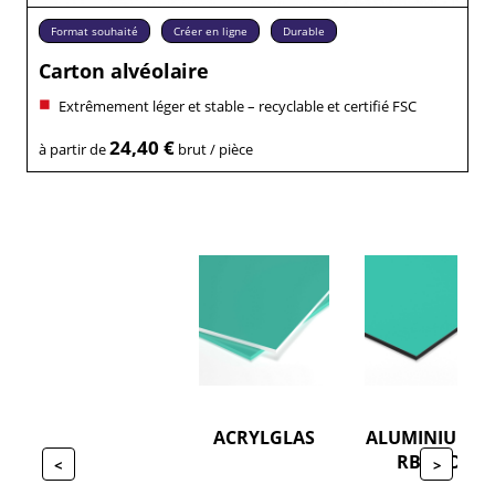
Format souhaité
Créer en ligne
Durable
Carton alvéolaire
Extrêmement léger et stable – recyclable et certifié FSC
24,40 €
à partir de
brut / pièce
ACRYLGLAS
ALUMINIUMVE
RBUND
<
>