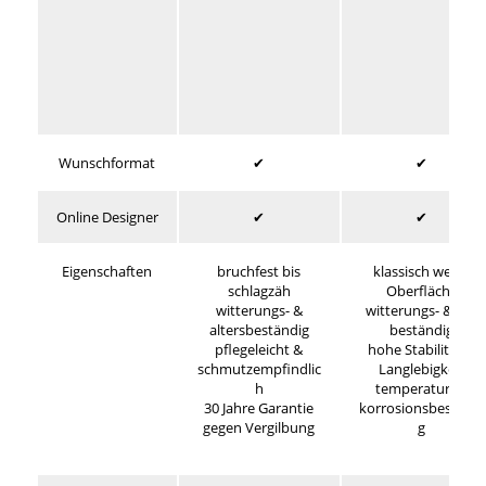
Wunschformat
✔
✔
Online Designer
✔
✔
Eigenschaften
bruchfest bis
klassisch weiße
schlagzäh
Oberfläche
witterungs- &
witterungs- & UV-
altersbeständig
beständig
pflegeleicht &
hohe Stabilität &
schmutzempfindlic
Langlebigkeit
h
temperatur- &
30 Jahre Garantie
korrosionsbeständi
gegen Vergilbung
g