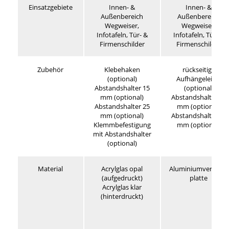
Einsatzgebiete
Innen- &
Innen- &
Außenbereich
Außenbereich
Wegweiser,
Wegweiser,
Infotafeln, Tür- &
Infotafeln, Tür- &
Firmenschilder
Firmenschilder
Zubehör
Klebehaken
rückseitige
(optional)
Aufhängeleiste
Abstandshalter 15
(optional)
mm (optional)
Abstandshalter 15
Abstandshalter 25
mm (optional)
mm (optional)
Abstandshalter 25
Klemmbefestigung
mm (optional)
mit Abstandshalter
(optional)
Material
Acrylglas opal
Aluminiumverbund
(aufgedruckt)
platte
Acrylglas klar
(hinterdruckt)