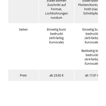
Ecken bohren
Ecken bohren
Zuschnitt auf
Plotten/Konturensc
Format,
hnitt (nach
Lochbohrungen
Schnittpfad)
rundum
Seiten
Einseitig bunt
Einseitig bunt
bedruckt
bedruckt
(4/0-farbig
(4/0-farbig
Euroscale)
Euroscale)
Beidseitig bunt
bedruckt
(4/4-farbig
Euroscale)
Preis
ab 23,92 €
ab 17,01 €