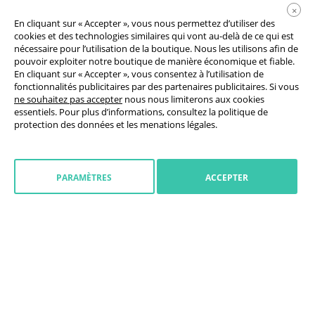
×
En cliquant sur « Accepter », vous nous permettez d’utiliser des
cookies et des technologies similaires qui vont au-delà de ce qui est
nécessaire pour l’utilisation de la boutique. Nous les utilisons afin de
pouvoir exploiter notre boutique de manière économique et fiable.
En cliquant sur « Accepter », vous consentez à l’utilisation de
fonctionnalités publicitaires par des partenaires publicitaires. Si vous
Conditions générales de vente
ne souhaitez pas accepter
nous nous limiterons aux cookies
essentiels. Pour plus d’informations, consultez la
politique de
Déclaration de protection des données
protection des données
et les
menations légales
.
Paramètres des cookies
Droit de rétractation
PARAMÈTRES
ACCEPTER
Mentions légales
Initier la retractation
Belgique
(
français
)