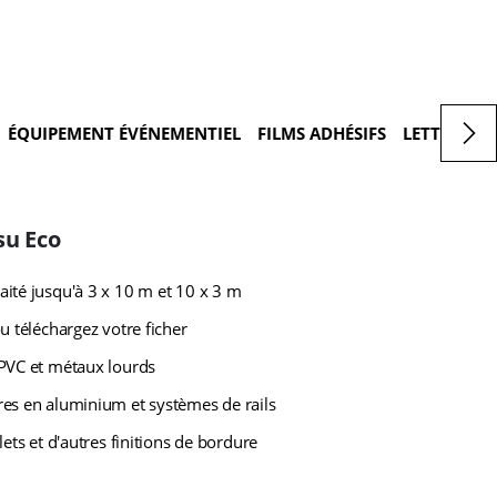
ÉQUIPEMENT ÉVÉNEMENTIEL
FILMS ADHÉSIFS
LETTRAGES
su Eco
ité jusqu'à 3 x 10 m et 10 x 3 m
u téléchargez votre ficher
PVC et métaux lourds
es en aluminium et systèmes de rails
lets et d'autres finitions de bordure