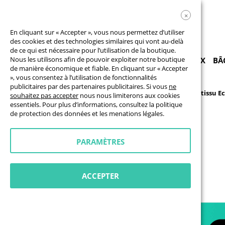
×
En cliquant sur « Accepter », vous nous permettez d’utiliser
des cookies et des technologies similaires qui vont au-delà
de ce qui est nécessaire pour l’utilisation de la boutique.
Nous les utilisons afin de pouvoir exploiter notre boutique
PRODUITS
BÂCHES
DRAPEAUX
PANNEAUX
BÂ
de manière économique et fiable. En cliquant sur « Accepter
», vous consentez à l’utilisation de fonctionnalités
publicitaires par des partenaires publicitaires. Si vous
ne
Bâches & Banderoles
Bâches en tissu
Bâche en tissu E
souhaitez pas accepter
nous nous limiterons aux cookies
essentiels. Pour plus d’informations, consultez la
politique
Skip
de protection des données
et les
menations légales
.
to
the
end
PARAMÈTRES
of
the
images
gallery
ACCEPTER