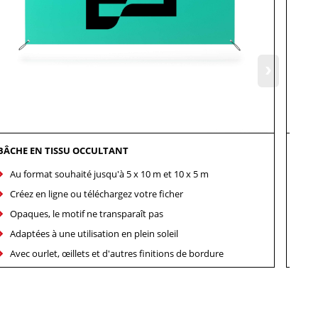
›
BÂCHE EN TISSU OCCULTANT
BÂCH
Au format souhaité jusqu'à 5 x 10 m et 10 x 5 m
Au
Créez en ligne ou téléchargez votre ficher
Cr
Opaques, le motif ne transparaît pas
Op
Adaptées à une utilisation en plein soleil
Pou
Avec ourlet, œillets et d'autres finitions de bordure
Av