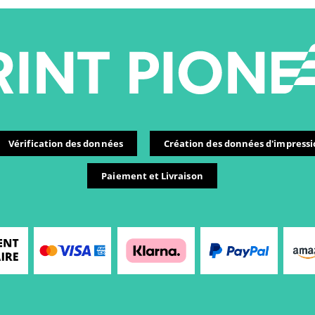
Vérification des données
Création des données d'impress
Paiement et Livraison